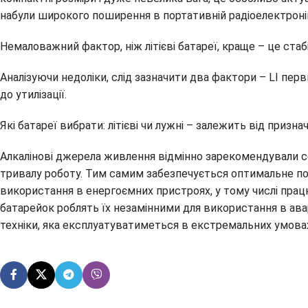
набули широкого поширення в портативній радіоелектроніц
Немаловажний фактор, ніж літієві батареї, краще – це ста
Аналізуючи недоліки, слід зазначити два фактори – LI перв
до утилізації.
Які батареї вибрати: літієві чи лужні – залежить від призн
Алкалінові джерела живлення відмінно зарекомендували с
тривалу роботу. Тим самим забезпечується оптимальне поє
використання в енергоємних пристроях, у тому числі пра
батарейок роблять їх незамінними для використання в ава
техніки, яка експлуатуватиметься в екстремальних умовах