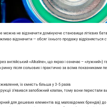
е можна не відзначити домінуюче становище літієвих бата
важливо відзначити — обсяг їхнього продажу відрізняється 
ерез англійський «Alkaline», що якраз і означає – «лужний
 ринку після сольових і практично за всіма показниками п
ивлення, їх ємність більша у 3-5 разів
струкції з’явився запобіжний клапан, тому вони перестали в
ерний для дешевих елементів від маловідомих брендів) до 1