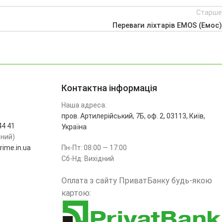
Старше
Переваги ліхтарів EMOS (Емос)
Контактна інформація
Наша адреса:
пров. Артилерійський, 7Б, оф. 2, 03113, Київ,
44 41
Україна
ьний)
ime.in.ua
Пн-Пт: 08:00 — 17:00
Сб-Нд: Вихідний
Оплата з сайту ПриватБанку будь-якою
картою: