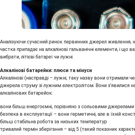
Аналізуючи сучасний ринок первинних джерел живлення, н
частка припадає на алкалінові гальванічні елементи, і що 
вибрати, літієві батареї чи лужні.
Алкалінові батарейки: плюси та мінуси
Алкалінові (насправді – лужні, таку назву вони отримали ч
джерела струму зі лужним електролітом. Вони з’явилися на
алкалінових батарейок:
вони більш енергоємні, порівняно з сольовими джерелами ж
безпека в експлуатації – вони герметичні, але в їхній кон
більш стабільна робота за низьких температур
тривалий термін зберігання – від 5 (такий показник характ