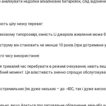
 аналізувати недоліки алкалінових батарейок, слід відзначи
ають цілу низку переваг:
наковому типорозмірі, ємність Li джерела живлення може б
л струму він становить не менше 10 років (при дотриманні
го часу використання
 тривалий час перебувати в режимі очікування, навіть як
ібний момент. Ця властивість значно спрощує обслуговува
кстремальних (як дуже низьких – до -40С, так і дуже високи
ально, якщо йдеться про рятувальне обладнання, авіа-або к