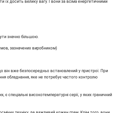
ти їх досить велику вагу. І вони за всіма енергетичними
ути значно більшою.
 умов, зазначених виробником)
що він вже безпосередньо встановлений у пристрої. При
ння обладнання, яке не потребує частого контролю
х, є спеціальні високотемпературні серії, у яких граничний
осмічну техніку, де важливий кожен грам. Крім того, вони