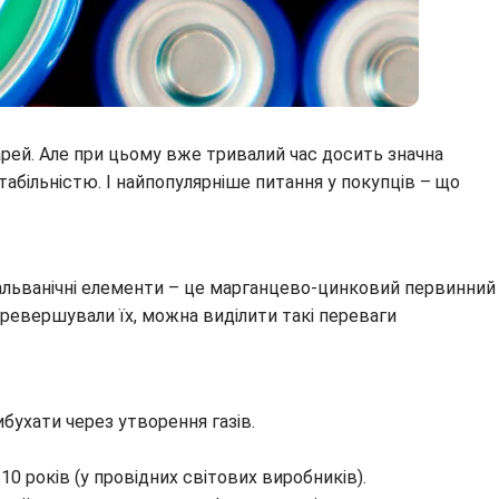
рей. Але при цьому вже тривалий час досить значна
стабільністю. І найпопулярніше питання у покупців – що
») гальванічні елементи – це марганцево-цинковий первинний
еревершували їх, можна виділити такі переваги
ибухати через утворення газів.
0 років (у провідних світових виробників).