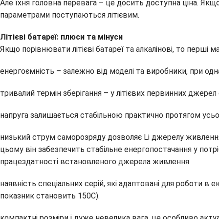
Але їхня головна перевага – це досить доступна ціна. Якщо
параметрами поступаються літієвим.
Літієві батареї: плюси та мінуси
Якщо порівнювати літієві батареї та алкалінові, то перші м
енергоємність – залежно від моделі та виробники, при од
тривалий термін зберігання – у літієвих первинних джере
напруга залишається стабільною практично протягом усьо
низький струм саморозряду дозволяє Li джерелу живлення
цьому він забезпечить стабільне енергопостачання у потр
працездатності встановленого джерела живлення.
наявність спеціальних серій, які адаптовані для роботи в е
показник становить 150С).
компактні розміри і дуже невелика вага, це особливо акту