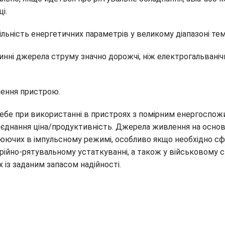
і.
більність енергетичних параметрів у великому діапазоні те
инні джерела струму значно дорожчі, ніж електрогальванічн
ачення пристрою.
ебе при використанні в пристроях з помірним енергоспож
днання ціна/продуктивність. Джерела живлення на основі 
цюючих в імпульсному режимі, особливо якщо необхідно сф
рійно-рятувальному устаткуванні, а також у військовому 
 із заданим запасом надійності.