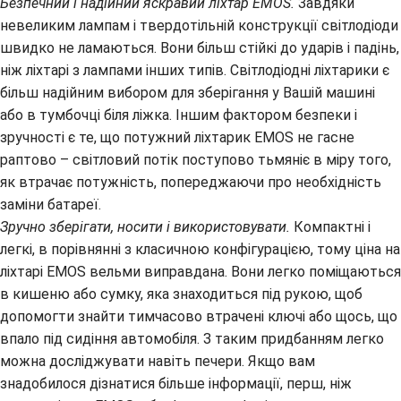
Безпечний і надійний яскравий ліхтар EMOS.
Завдяки
невеликим лампам і твердотільній конструкції світлодіоди
швидко не ламаються. Вони більш стійкі до ударів і падінь,
ніж ліхтарі з лампами інших типів. Світлодіодні ліхтарики є
більш надійним вибором для зберігання у Вашій машині
або в тумбочці біля ліжка. Іншим фактором безпеки і
зручності є те, що потужний ліхтарик EMOS не гасне
раптово – світловий потік поступово тьмяніє в міру того,
як втрачає потужність, попереджаючи про необхідність
заміни батареї.
Зручно зберігати, носити і використовувати.
Компактні і
легкі, в порівнянні з класичною конфігурацією, тому ціна на
ліхтарі EMOS вельми виправдана. Вони легко поміщаються
в кишеню або сумку, яка знаходиться під рукою, щоб
допомогти знайти тимчасово втрачені ключі або щось, що
впало під сидіння автомобіля. З таким придбанням легко
можна досліджувати навіть печери. Якщо вам
знадобилося дізнатися більше інформації, перш, ніж