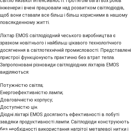
світло низької інтенсивності. Протягом багатьох років
інженери і вчені працювали над розвитком світлодіодів,
щоб вони ставали все більш і більш корисними в нашому
повсякденному житті.
Ліхтар EMOS світлодіодний чеського виробництва є
зразком новітнього і найбільш цікавого технологічного
досягнення в світлотехнічній промисловості. Представлені
пристрої функціонують практично без втрат тепла.
Запропоновані різновиди світлодіодних ліхтарів EMOS
виділяються:
Потужністю світла;
Енергоефективністю лампи;
Довговічністю корпусу;
Доступністю цін.
Діодні ліхтарі EMOS досягають ефективності в побуті
завдяки продуктивності лампи. Світлодіоди конструюють
без необхідності використання нагрітої металевої нитки і