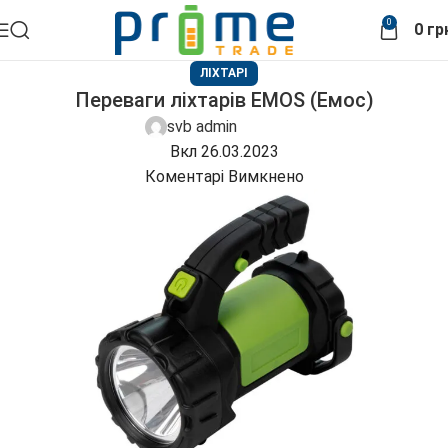
0
0
гр
ЛІХТАРІ
Переваги ліхтарів EMOS (Емос)
svb admin
Вкл 26.03.2023
Коментарі Вимкнено