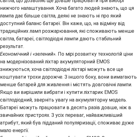
світла, що дозволяє ще довше працювати при виборі
нижчого налаштування. Хоча багато людей знають, що ця
лампа дає більше світла, деякі не знають ні про який
доступний баланс батареї. Він каже, що, на відміну від
традиційних ламп розжарювання, які споживають менше
світла, батареї, світлодіодні лампи дають стабільний
результат.
Економічний і «зелений».
По мірі розвитку технологій ціни
на модернізований ліхтар акумуляторний EMOS
знижуються, хоча світлодіодні ліхтарі можуть все ще
коштувати трохи дорожче. З іншого боку, вони вимагають
менше батарей для живлення і містять довговічні лампи.
Якщо ви вирішили вибрати і купити ліхтарик EMOS
світлодіодний, зверніть увагу на акумуляторну модель.
Батареї можуть працювати в десять разів довше, ніж в
звичайних пристроях. З усіх переваг, найважливіший
атрибут, який був підданий популяризації, споживає дуже
мало енергії.