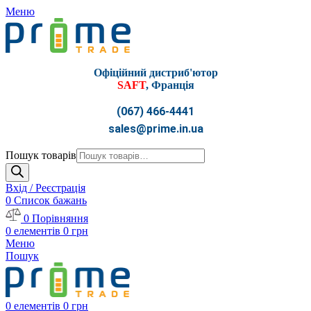
Меню
Офіційний дистриб'ютор
SAFT
, Франція
(067) 466-4441
sales@prime.in.ua
Пошук товарів
Вхід / Реєстрація
0
Список бажань
0
Порівняння
0
елементів
0
грн
Меню
Пошук
0
елементів
0
грн