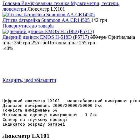
Головна
Вимірювальна техніка
Мультиметри, тестери,
люксметри
Люксметр LX101
Літієва батарейка Sunmoon АА СR14505
142
грн
Повернутися до товарів
Дверний дзвінок EMOS H-518D (P5717)
350
грн
Оригінальна
ціна: 350 грн.
255
грн
Поточна ціна: 255 грн.
-40%
Клацніть, щоб збільшити
Цифровий люксметр LX101 - малогабаритний вимірювач рівн
Діапазон вимірювань 2000/20000/50000 Лкс

Точність вимірювань 5%

Мінімальна одиниця вимірювання - 1 Лкс

Сенсор на гнучкому проводі

Індикатор розряду батареї
Люксметр LX101