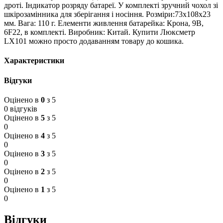
дроті. Індикатор розряду батареї. У комплекті зручний чохол зі
шкірозамінника для зберігання і носіння. Розміри:73х108х23
мм. Вага: 110 г. Елементи живлення батарейка: Крона, 9В,
6F22, в комплекті. Виробник: Китай. Купити Люксметр
LX101 можно просто додаванням товару до кошика.
Характеристики
Відгуки
Оцінено в
0
з 5
0 відгуків
Оцінено в
5
з 5
0
Оцінено в
4
з 5
0
Оцінено в
3
з 5
0
Оцінено в
2
з 5
0
Оцінено в
1
з 5
0
Відгуки