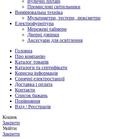
Вуличні ліхтарі
Промисловi світильники
Вимірювальна техніка
Мультиметри, тестери, люксметри
Електрофурнітура
Мережеві таймери
Дверні дзвінки
Аксесуари для освітлення
Головна
Про компанію
Каталог товарів
Каталоги та сертифікати
Корисна інформація
Сонячні електростанції
Доставка і оплата
Контакти
Список бажань
Порівняння
Вхід / Реєстрація
Кошик
Закрити
Увійти
Закрити