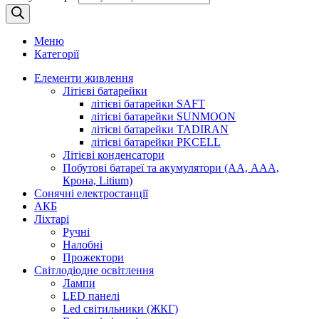
Меню
Категорії
Елементи живлення
Літієві батарейки
літієві батарейки SAFT
літієві батарейки SUNMOON
літієві батарейки TADIRAN
літієві батарейки PKCELL
Літієві конденсатори
Побутові батареї та акумулятори (АА, ААА,
Крона, Litium)
Сонячні електростанції
АКБ
Ліхтарі
Ручні
Налобні
Прожектори
Світлодіодне освітлення
Лампи
LED панелі
Led cвітильники (ЖКГ)