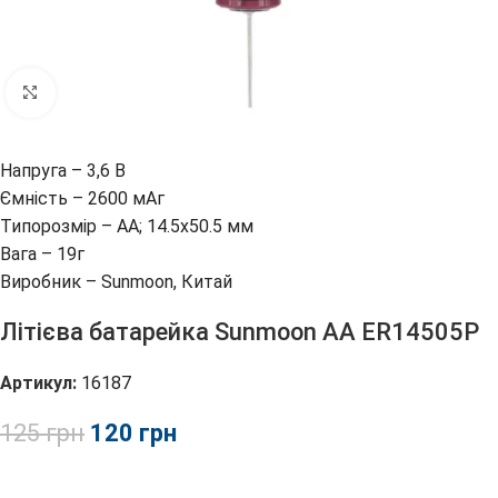
Клацніть, щоб збільшити
Напруга – 3,6 В

Ємність – 2600 мАг

Типорозмір – АА; 14.5х50.5 мм

Вага – 19г

Виробник – Sunmoon, Китай
Літієва батарейка Sunmoon АА ER14505P
Артикул:
16187
125
грн
120
грн