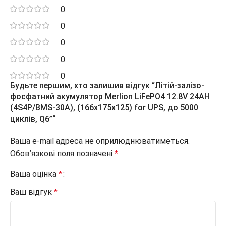
0
0
0
0
0
Будьте першим, хто залишив відгук “Літій-залізо-
фосфатний акумулятор Merlion LiFePO4 12.8V 24AH
(4S4P/BMS-30A), (166x175x125) for UPS, до 5000
циклів, Q6”“
Ваша e-mail адреса не оприлюднюватиметься.
Обов’язкові поля позначені
*
Ваша оцінка
*
Ваш відгук
*