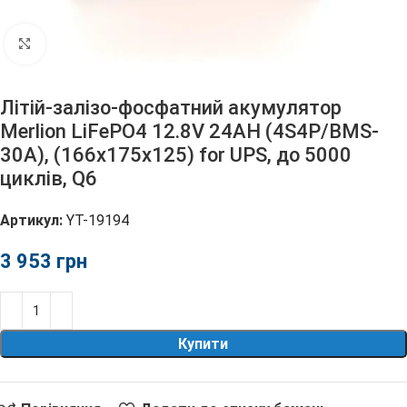
Клацніть, щоб збільшити
Літій-залізо-фосфатний акумулятор
Merlion LiFePO4 12.8V 24AH (4S4P/BMS-
30A), (166x175x125) for UPS, до 5000
циклів, Q6
Артикул:
YT-19194
грн
Купити