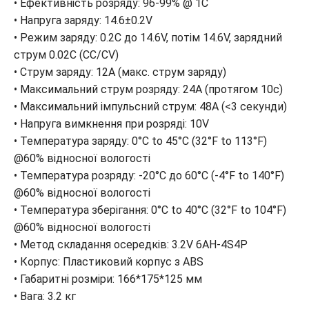
• Ефективність розряду: 96-99% @ 1C
• Напруга заряду: 14.6±0.2V
• Режим заряду: 0.2C до 14.6V, потім 14.6V, зарядний
струм 0.02C (CC/CV)
• Струм заряду: 12A (макс. струм заряду)
• Максимальний струм розряду: 24A (протягом 10с)
• Максимальний імпульсний струм: 48A (<3 секунди)
• Напруга вимкнення при розряді: 10V
• Температура заряду: 0°C to 45°C (32°F to 113°F)
@60% відносної вологості
• Температура розряду: -20°C до 60°C (-4°F to 140°F)
@60% відносної вологості
• Температура зберігання: 0°C to 40°C (32°F to 104°F)
@60% відносної вологості
• Метод складання осередків: 3.2V 6AH-4S4P
• Корпус: Пластиковий корпус з ABS
• Габаритні розміри: 166*175*125 мм
• Вага: 3.2 кг