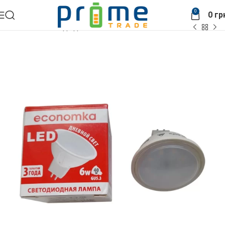
0
0
гр
Головна
Світлодіодне освітлення
Лампи