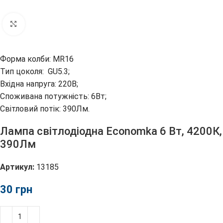
Клацніть, щоб збільшити
Форма колби: MR16

Тип цоколя:  GU5.3; 

Вхідна напруга: 220В; 

Споживана потужність: 6Вт; 

Світловий потік: 390Лм.
Лампа світлодіодна Economka 6 Вт, 4200К,
390Лм
Артикул:
13185
грн