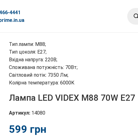
 466-4441
rime.in.ua
X M88 70W E27 6000К 220V
Тип лампи: M88;

Тип цоколя: E27; 

Вхідна напруга: 220В; 

Споживана потужність: 70Вт; 

Світловий потік: 7350 Лм;

Колірна температура: 6000K
Лампа LED VIDEX M88 70W E27
Артикул:
14080
грн