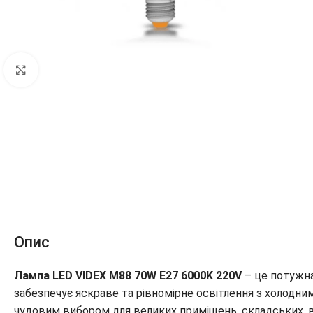
Клацніть, щоб збільшити
Опис
Лампа LED VIDEX M88 70W E27 6000K 220V
– це потужна
забезпечує яскраве та рівномірне освітлення з холодним
чудовим вибором для великих приміщень, складських, ви