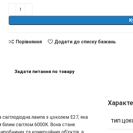
К
Порівняння
Додати до списку бажань
Задати питання по товару
Характ
 світлодіодна лампа з цоколем E27, яка
ТИП ЦОК
 білим світлом 6000K. Вона стане
робничих та комерційних об’єктів, а