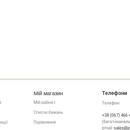
Мій магазин
Телефони
я
Мій кабінет
Телефон:
Список бажань
+38 (067) 466 
(багатоканал
нції
Порівняння
email:
sales@pr