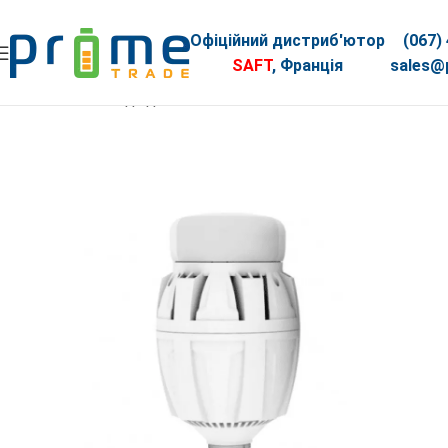
Офіційний дистриб'ютор
(067)
SAFT
, Франція
sales@p
Головна
Світлодіодне освітлення
Лампи
Лампа LED VIDE