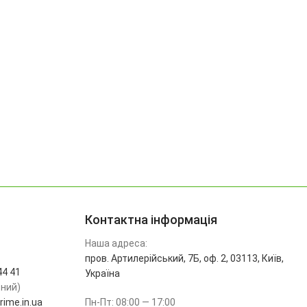
Контактна інформація
Наша адреса:
пров. Артилерійський, 7Б, оф. 2, 03113, Київ,
44 41
Україна
ьний)
ime.in.ua
Пн-Пт: 08:00 — 17:00