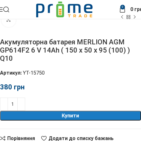
0
0
гр
Головна
АКБ
Клацніть, щоб збільшити
Акумуляторна батарея MERLION AGM
GP614F2 6 V 14Ah ( 150 x 50 x 95 (100) )
Q10
Артикул:
YT-15750
грн
Купити
Порівняння
Додати до списку бажань