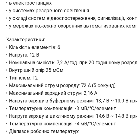
• в електростанціях;
• у системах резервного освітлення
• у складі систем відеоспостереження, сигналізації, ко
• у мережах пожежно-охоронних автоматизованих комп
Характеристики:
• Кількість елементів: 6
• Напруга: 12 В
• Номінальна ємність: 7,2 A/год. при 20 годинному розряд
• Внутрішній опір 25 мОм
• Тип клем: F2
• Максимальний струм розряду: 72 А (5 секунд)
• Максимальний зарядний струм: 2,16 A
• Напруга заряду в буферному режимі: 13,7 В ~ 13,9 В при
• Температурна компенсація: -3 мВ/°C/елемент
• Напруга заряду в циклічному режимі: 14,6 В ~ 14,8 В при
• Температурна компенсація: -4 мВ/°C/елемент
• Діапазон робочих температур: