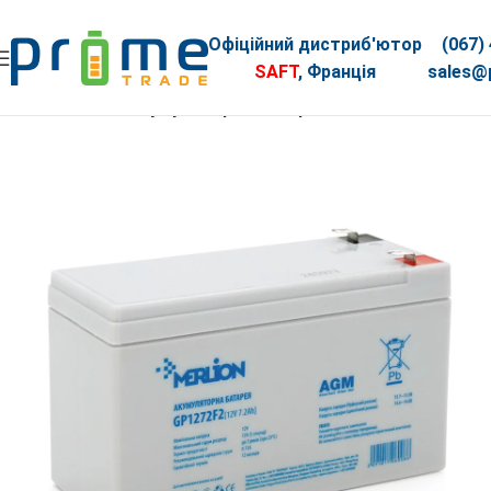
Офіційний дистриб'ютор
(067)
SAFT
, Франція
sales@p
Головна
АКБ
Акумуляторна батарея MERLION AGM GP1272F