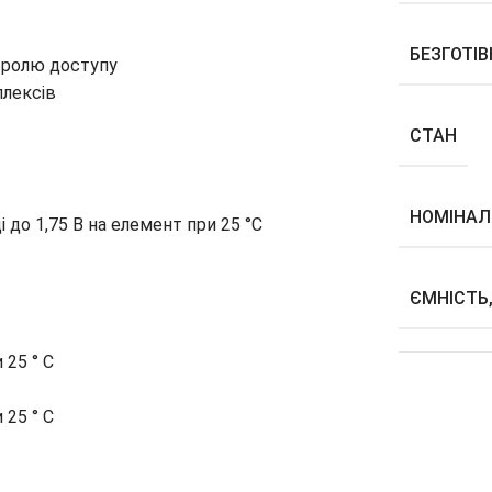
БЕЗГОТІ
нтролю доступу
лексів
СТАН
НОМІНАЛ
і до 1,75 В на елемент при 25 °C
ЄМНІСТЬ
 25 ° С
 25 ° С