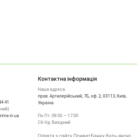
Контактна інформація
Наша адреса:
пров. Артилерійський, 7Б, оф. 2, 03113, Київ,
44 41
Україна
ьний)
ime.in.ua
Пн-Пт: 08:00 — 17:00
Сб-Нд: Вихідний
Оплата з сайту ПриватБанку будь-якою