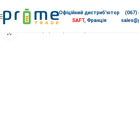
Офіційний дистриб'ютор
(067)
SAFT
, Франція
sales@p
Головна
АКБ
Акумуляторна батарея MERLION AGM FT-12
Клацніть, щоб збільшити