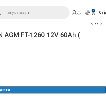
0
0
г
 AGM FT-1260 12V 60Ah (
упити