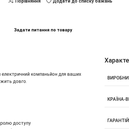
Порівняння
Додати до списку бажань
Задати питання по товару
Характ
й електричний компаньйон для ваших
ВИРОБНИ
ужить довго.
КРАЇНА-
ГАРАНТІ
нтролю доступу