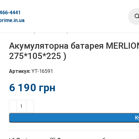
 466-4441
rime.in.ua
60 12V 60Ah ( 275*105*225 )
Акумуляторна батарея MERLION
275*105*225 )
Артикул:
YT-16591
грн
К