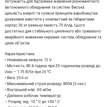
потужність для підтримки живлення різноманітного
автономного обладнання та систем. Висока
щільність енергії та сучасні принципи виробництва
дозволили вмістити у компактний за габаритами
корпус 26 кг реальну ємність 75 Агод. Цього
достатньо для стабільного циклічного або тривалого
аварійного живлення окремих систем, обладнання та
цілих об`єктів.
Характеристика:
• Номінальна напруга: 12 V
• Місткість: 80 A годину при 20-годинному розряді до
Uкін. – 1.75 В/Ел при 25 °С
• Вага: 25.6 кг
• Максимальний струм розряду: 800A (5 сек.)
• Внутрішній опір: 4.0 мОм
• Діапазон робочих температур
– Розряд: від -15 ° С до +50 ° С