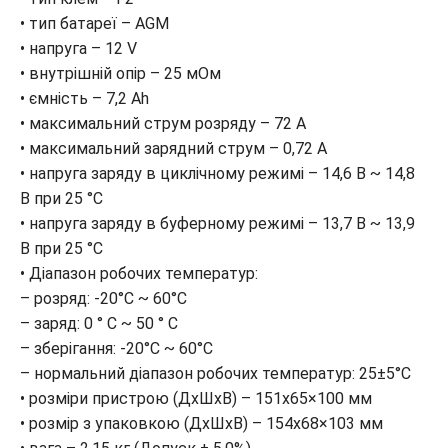
• тип батареї – AGM
• напруга – 12 V
• внутрішній опір – 25 мОм
• ємність – 7,2 Ah
• максимальний струм розряду – 72 А
• максимальний зарядний струм – 0,72 A
• напруга заряду в циклічному режимі – 14,6 В ~ 14,8
В при 25 °С
• напруга заряду в буферному режимі – 13,7 В ~ 13,9
В при 25 °С
• Діапазон робочих температур:
– розряд: -20°C ~ 60°C
– заряд: 0 ° C ~ 50 ° C
– зберігання: -20°C ~ 60°C
– нормальний діапазон робочих температур: 25±5°C
• розміри пристрою (ДхШхВ) – 151х65×100 мм
• розмір з упаковкою (ДхШхВ) – 154х68×103 мм