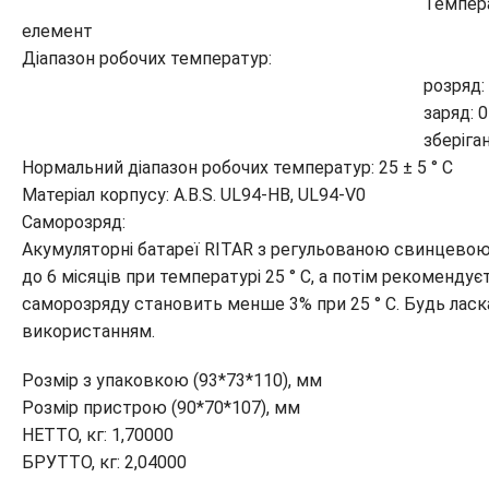
Температурна компенсація
елемент
Діапазон робочих температур:
розряд: -20 ° C ~ 6
заряд: 0 ° C ~ 50
зберігання: -20 ° C ~
Нормальний діапазон робочих температур: 25 ± 5 ° C
Матеріал корпусу: A.В.S. UL94-HB, UL94-V0
Cаморозряд:
Акумуляторні батареї RITAR з регульованою свинцевою
до 6 місяців при температурі 25 ° C, а потім рекоменду
саморозряду становить менше 3% при 25 ° C. Будь ласка
використанням.
Розмір з упаковкою (93*73*110), мм
Розмір пристрою (90*70*107), мм
НЕТТО, кг: 1,70000
БРУТТО, кг: 2,04000