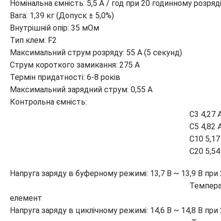
Номінальна ємність: 5,5 A / год при 20 годинному розряді
Вага: 1,39 кг (Допуск ± 5,0%)
Внутрішній опір: 35 мОм
Тип клем: F2
Максимальний струм розряду: 55 А (5 секунд)
Струм короткого замикання: 275 A
Термін придатності: 6-8 років
Максимальний зарядний струм: 0,55 A
Контрольна ємність:
C3 4,27 A
C5 4,82 A
C10 5,17 A
C20 5,54 A
Напруга заряду в буферному режимі: 13,7 В ~ 13,9 В при 
Температурна компенсація:
елемент
Напруга заряду в циклічному режимі: 14,6 В ~ 14,8 В при 