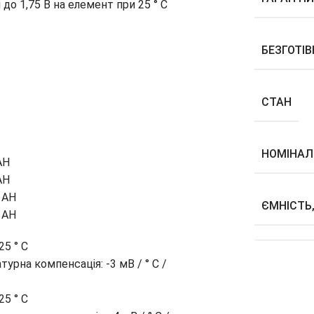
 до 1,75 В на елемент при 25 ° C
БЕЗГОТІ
СТАН
НОМІНАЛ
H
H
H
ЄМНІСТЬ
H
25 ° С
 -3 мВ / ° C /
25 ° С