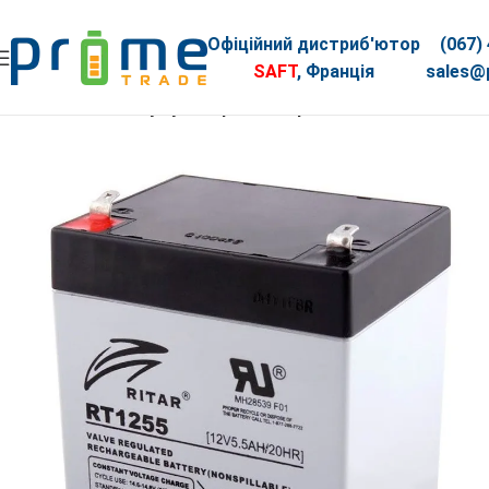
Офіційний дистриб'ютор
(067)
SAFT
, Франція
sales@p
Головна
АКБ
Акумуляторна батарея AGM RITAR RT1255, Bl