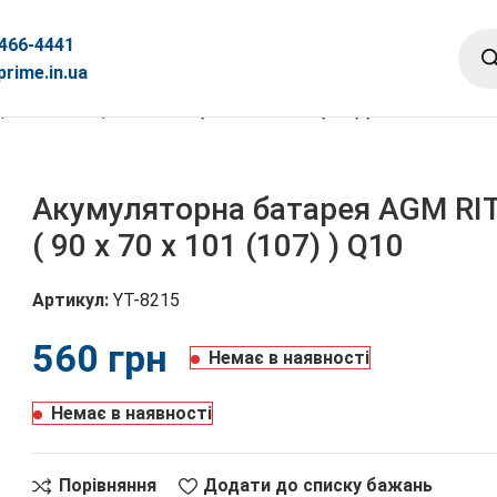
 466-4441
rime.in.ua
ack Case, 12V 5.5Ah ( 90 х 70 х 101 (107) ) Q10
Акумуляторна батарея AGM RITA
( 90 х 70 х 101 (107) ) Q10
Артикул:
YT-8215
грн
Немає в наявності
Немає в наявності
Порівняння
Додати до списку бажань