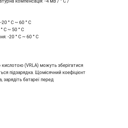
: -4 мВ / ° C /
0 ° C
 ° C
 60 ° C
 кислотою (VRLA) можуть зберігатися
ється підзарядка. Щомісячний коефіцієнт
, зарядіть батареї перед