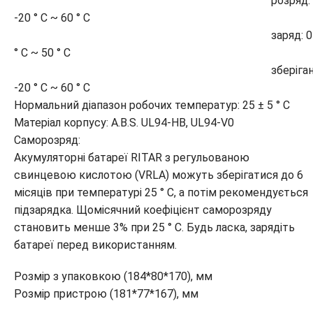
розряд:
-20 ° C ~ 60 ° C
заряд: 0
° C ~ 50 ° C
зберігання
-20 ° C ~ 60 ° C
Нормальний діапазон робочих температур: 25 ± 5 ° C
Матеріал корпусу: A.В.S. UL94-HB, UL94-V0
Cаморозряд:
Акумуляторні батареї RITAR з регульованою
свинцевою кислотою (VRLA) можуть зберігатися до 6
місяців при температурі 25 ° C, а потім рекомендується
підзарядка. Щомісячний коефіцієнт саморозряду
становить менше 3% при 25 ° C. Будь ласка, зарядіть
батареї перед використанням.
Розмір з упаковкою (184*80*170), мм
Розмір пристрою (181*77*167), мм