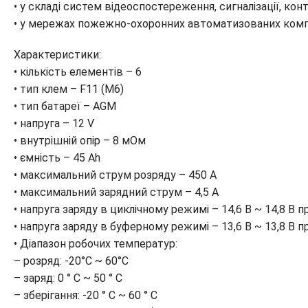
• у складі систем відеоспостереження, сигналізації, ко
• у мережах пожежно-охоронних автоматизованих комп
Характеристики:
• кількість елементів – 6
• тип клем – F11 (M6)
• тип батареї – AGM
• напруга – 12 V
• внутрішній опір – 8 мОм
• ємність – 45 Ah
• максимальний струм розряду – 450 А
• максимальний зарядний струм – 4,5 A
• напруга заряду в циклічному режимі – 14,6 В ~ 14,8 В п
• напруга заряду в буферному режимі – 13,6 В ~ 13,8 В п
• Діапазон робочих температур:
– розряд: -20°C ~ 60°C
– заряд: 0 ° C ~ 50 ° C
– зберігання: -20 ° C ~ 60 ° C