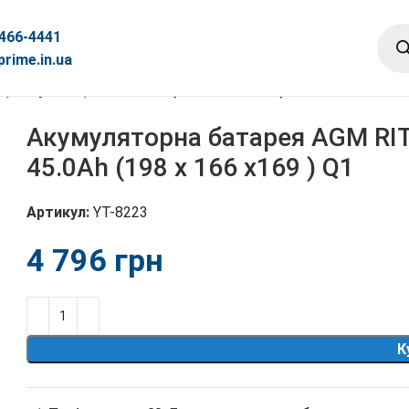
 466-4441
rime.in.ua
Gray Case, 12V 45.0Ah (198 x 166 x169 ) Q1
Акумуляторна батарея AGM RIT
45.0Ah (198 x 166 x169 ) Q1
Артикул:
YT-8223
грн
К