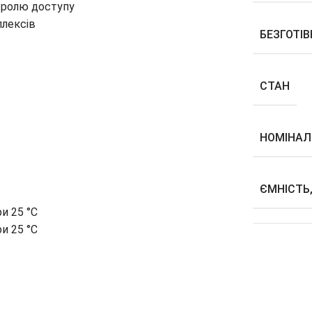
нтролю доступу
лексів
БЕЗГОТІ
СТАН
НОМІНАЛ
ЄМНІСТЬ
ри 25 °С
ри 25 °С