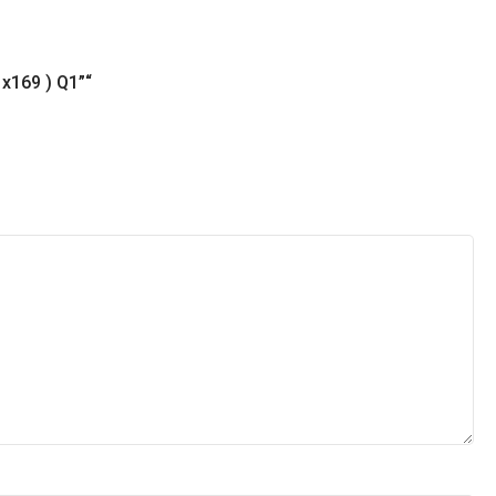
x169 ) Q1”“