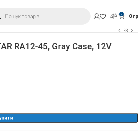
0
0
г
AR RA12-45, Gray Case, 12V
упити