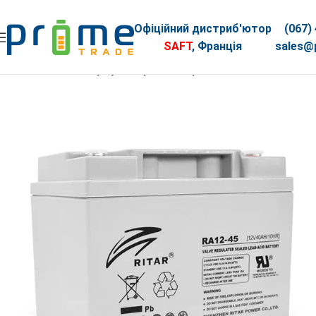
Офіційний дистриб'ютор
(067)
SAFT
, Франція
sales@p
Головна
АКБ
Акумуляторна батарея AGM RITAR RA12-45, 