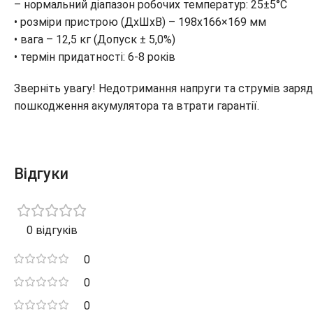
– нормальний діапазон робочих температур: 25±5°C
• розміри пристрою (ДхШхВ) – 198х166×169 мм
• вага – 12,5 кг (Допуск ± 5,0%)
• термін придатності: 6-8 років
Зверніть увагу! Недотримання напруги та струмів заря
пошкодження акумулятора та втрати гарантії.
Відгуки
0 відгуків
0
0
0