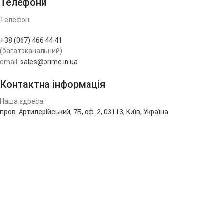
Телефони
Телефон:
+38 (067) 466 44 41
(багатоканальний)
email:
sales@prime.in.ua
Контактна інформація
Наша адреса:
пров. Артилерійський, 7Б, оф. 2, 03113, Київ, Україна
Пн-Пт: 08:00 — 17:00
Сб-Нд: Вихідний
Оплата з сайту ПриватБанку будь-якою картою: