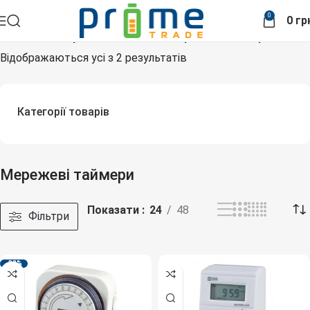
0
0
гр
Головна
Товари з позначками “Мережеві таймери”
Відображаються усі з 2 результатів
Категорії товарів
Мережеві таймери
Показати
24
48
Фільтри
-38%