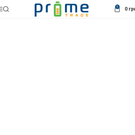
0
0
гр