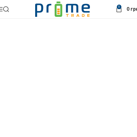
0
0
гр