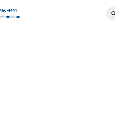
 466-4441
rime.in.ua